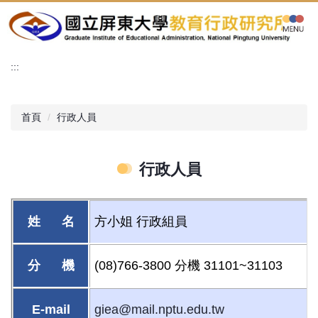
跳
到
主
要
:::
內
容
區
首頁
行政人員
行政人員
姓 名
方小姐 行政組員
分 機
(08)766-3800
分機 31101~31103
E-mail
giea@mail.nptu.edu.tw