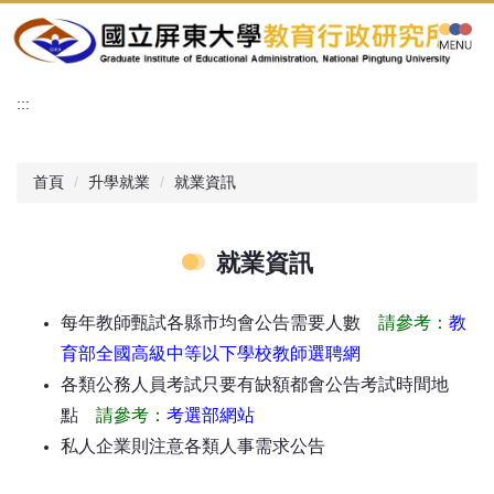
跳
到
主
要
:::
內
容
區
首頁
升學就業
就業資訊
就業資訊
每年教師甄試各縣市均會公告需要人數
請參考：
教
育部全國高級中等以下學校教師選聘網
__
各類公務人員考試只要有缺額都會公告考試時間地
點
請參考：
考選部網站
私人企業則注意各類人事需求公告