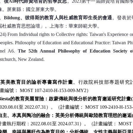
。
後AI時代師資培育的哲學反思
。2023第十一屆師資培育國
像。屏東縣：國立屏東大學。
。
Bildung、彼得斯的教育人與杜威教育即生長的會通
。發表於
屆杜威教育思想論壇
」。上海市：華東師範大學。
4) From Individual rights to Collective rights: Taiwan's Experience 
 peoples. Philosophy of Education and Educational Practice: Taiwan P
anel A6.
The 52th Annual Philosophy of Education Society o
stchurch, New Zealand.
。
英美教育目的論析專書寫作計畫
。行政院科技部專題研究計畫。
畫編號： MOST 107-2410-H-153-009-MY2）
Biesta的教育美麗冒險：啟蒙傳統與後分析的教育邂逅研究計畫(
08.01至 2022.07.31）。（計畫編號： MOST 109-2410-H-153-
自主、本真與陶冶的融合：英美分析傳統與歐陸教育理想的邂逅
畫執行期程：2022.08.01至 2024.07.31）。（計畫編號： MOST
快樂、幸福與興旺作為教育目的：分析傳統、女性主義與新亞里