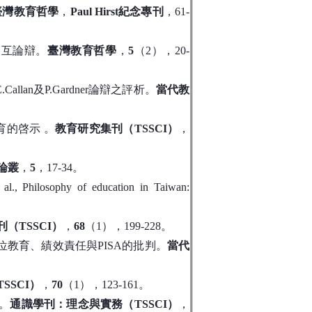
臺灣教育哲學
，
Paul Hirst紀念專刊
，61-
相互論辯。
臺灣教育哲學
，
5
（2），20-
llan及P.Gardner論辯之評析。
當代教
培育的啓示 。
教育研究集刊（TSSCI）
，
論叢
，
5
，17-34。
l., Philosophy of education in Taiwan:
（TSSCI）
，
68
（1），199-228。
本位教育、績效責任與PISA的批判。
當代
SSCI）
，
70
（1），123-161。
論。
通識學刊：理念與實務（TSSCI）
，