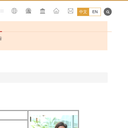
:::
中文
EN
告