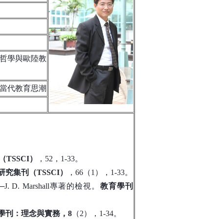
哲學與歐陸教
當代教育思潮
TSSCI）
，52，1-33
。
研究集刊（TSSCI）
，66（1），1-33。
D. Marshall專著的檢視。
教育學刊
學刊：理念與實務，8
（2），1-34。