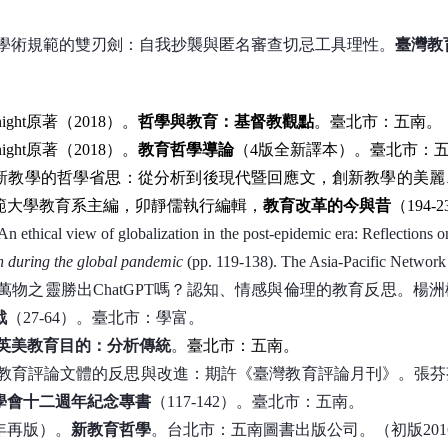
10）學術規範的雙刃劍：自我抄襲與匿名審查切忌工具理性。
臺灣教
night原著（2018）。
哲學與教育：基督教觀點
。臺北市：五南。
night原著（2018）。
教育哲學導論
（4版全新譯本）。臺北市：
）創新教學的哲學省思：從分析到後現代暨回應文，創新教學的美
範大學教育系主編，卯靜儒執行編輯，
教育改革的今與昔
（194
An ethical view of globalization in the post-epidemic era: Reflections 
 during the global pandemic
(pp. 119-138). The Asia-Pacific Network
02）萬物之靈勝出ChatGPT嗎？認知、情感與倫理的教育反思。
戰
（27-64）。臺北市：學富。
英美教育目的：分析傳統
。
臺北市：五南。
12）教育評論文體的反思與改進：期許《臺灣教育評論月刊》。張
學會十二週年紀念專書
（117-142）。臺北市：五南。
3年再版）。
新教育哲學
。台北市：五南圖書出版公司。（初版201