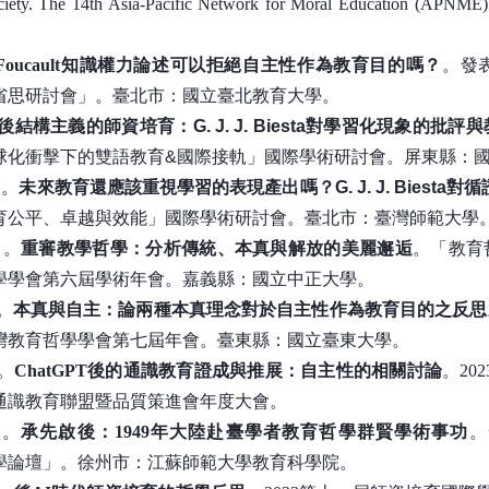
iety. The 14th Asia-Pacific Network for Moral Education (APNME) 
Foucault知識權力論述可以拒絕自主性作為教育目的嗎？
。發
省思研討會」。臺北市：國立臺北教育大學。
後結構主義的師資培育：G. J. J. Biesta對學習化現象的批評
球化衝擊下的雙語教育&國際接軌」國際學術研討會。屏東縣：
）
。
未來教育還應該重視學習的表現產出嗎？G. J. J. Biesta
育公平、卓越與效能」國際學術研討會。臺北市：臺灣師範大學
）
。
重審教學哲學：分析傳統、本真與解放的美麗邂逅
。「教育
學學會第六屆學術年會。嘉義縣：國立中正大學。
。
本真與自主：論兩種本真理念對於自主性作為教育目的之反思
灣教育哲學學會第七屆年會。臺東縣：國立臺東大學。
。
ChatGPT後的通識教育證成與推展：自主性的相關討論
。20
通識教育聯盟暨品質策進會年度大會。
）。
承先啟後：
1949
年大陸赴臺學者教育哲學群賢學術事功
。
學論壇」。徐州市：江蘇師範大學教育科學院。