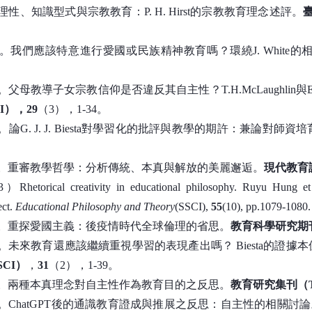
）理性、知識型式與宗教教育：P. H. Hirst的宗教教育理念述評。
6）。我們應該特意進行愛國或民族精神教育嗎？環繞J. White的
。父母教導子女宗教信仰是否違反其自主性？T.H.McLaughlin與E.Ca
I）
，29
（3），1-34。
）。論G. J. J. Biesta對學習化的批評與教學的期許：兼論對師資
10）。重審教學哲學：分析傳統、本真與解放的美麗邂逅。
現代教育
hetorical creativity in educational philosophy. Ruyu Hung et a
ect.
Educational Philosophy and Theory
(SSCI),
55
(10), pp.1079-1080.
03）。重探愛國主義：後疫情時代全球倫理的省思。
教育科學研究期刊
6）。未來教育還應該繼續重視學習的表現產出嗎？ Biesta的證據
CI）
，
31
（2），1-39。
03）。兩種本真理念對自主性作為教育目的之反思。
教育研究集刊（T
0）。ChatGPT後的通識教育證成與推展之反思：自主性的相關討