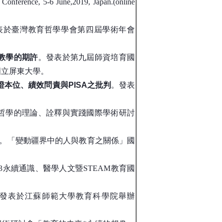
Conference, 5-6 June,2019, Japan.(online
表於臺灣教育哲學學會第四屆學術年會
與教學的期許
。發表於第九屆師資培育國
國立屏東大學。
對循證本位、績效問責與PISA之批判
。發表
。
哲學的理論、詮釋與實踐國際學術研討
。「變動疆界中的人與教育之關係」國
23永續通識、醫學人文暨STEAM教育國
發表於江蘇師範大學教育科學院舉辦