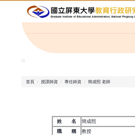
跳
到
主
要
內
容
區
:::
首頁
授課師資
專任師資
簡成熙 老師
姓 名
簡成熙
職 稱
教授