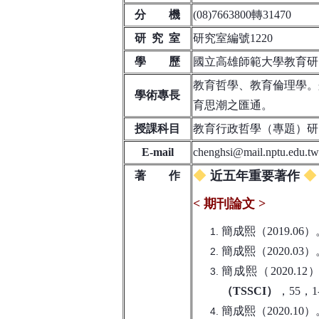
分 機
(08)7663800轉31470
研 究 室
研究室編號1220
學 歷
國立高雄師範大學教育研
教育哲學、教育倫理學。
學術專長
育思潮之匯通。
授課科目
教育行政哲學（專題）研
E-mail
chenghsi@mail.nptu.edu.tw
◆
◆
近五年重要著作
著 作
<
期刊論文
>
簡成熙（2019.06）
簡成熙（2020.
簡成熙（2020.12
（TSSCI）
，55，1
簡成熙（2020.