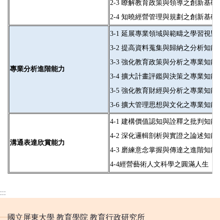
2-3
瞭解教育政策與領導之創新基礎
2-4
知曉經營管理與規劃之創新基礎
3-1
延展專業領域與範疇之學習視野
3-2
提高資料蒐集與歸納之分析知能
3-3
強化教育政策與分析之專業知能
專業分析進階能力
3-4
擴大計畫評鑑與決策之專業知能
3-5
強化教育財經與分析之專業知能
3-6
擴大管理思想與文化之專業知能
4-1
建構價值認知與詮釋之批判知能
4-2
深化邏輯剖析與實證之論述知能
溝通表達欣賞能力
4-3
磨練意念掌握與傳達之進階知能
4-4經營藝術人文科學之圓滿人生
:::
國立屏東大學 教育學院 教育行政研究所