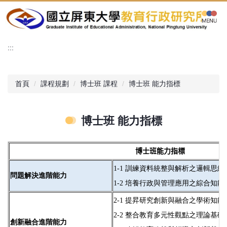
跳
到
主
要
:::
內
容
區
首頁
課程規劃
博士班 課程
博士班 能力指標
博士班 能力指標
博士班能力指標
1-1
訓練資料統整與解析之邏輯思維
問題解決進階能力
1-2
培養行政與管理應用之綜合知能
2-1
提昇研究創新與融合之學術知能
2-2
整合教育多元性觀點之理論基礎
創新融合進階能力